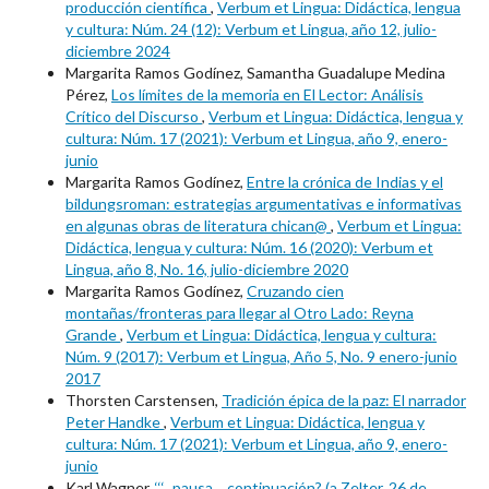
producción científica
,
Verbum et Lingua: Didáctica, lengua
y cultura: Núm. 24 (12): Verbum et Lingua, año 12, julio-
diciembre 2024
Margarita Ramos Godínez, Samantha Guadalupe Medina
Pérez,
Los límites de la memoria en El Lector: Análisis
Crítico del Discurso
,
Verbum et Lingua: Didáctica, lengua y
cultura: Núm. 17 (2021): Verbum et Lingua, año 9, enero-
junio
Margarita Ramos Godínez,
Entre la crónica de Indias y el
bildungsroman: estrategias argumentativas e informativas
en algunas obras de literatura chican@
,
Verbum et Lingua:
Didáctica, lengua y cultura: Núm. 16 (2020): Verbum et
Lingua, año 8, No. 16, julio-diciembre 2020
Margarita Ramos Godínez,
Cruzando cien
montañas/fronteras para llegar al Otro Lado: Reyna
Grande
,
Verbum et Lingua: Didáctica, lengua y cultura:
Núm. 9 (2017): Verbum et Lingua, Año 5, No. 9 enero-junio
2017
Thorsten Carstensen,
Tradición épica de la paz: El narrador
Peter Handke
,
Verbum et Lingua: Didáctica, lengua y
cultura: Núm. 17 (2021): Verbum et Lingua, año 9, enero-
junio
Karl Wagner,
‘‘‘...pausa… continuación? (a Zelter, 26 de