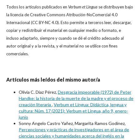
Todos los artículos publicados en
Verbum et Lingua
se distribuyen bajo
la licencia de Creative Commons Atribución-NoComercial 4.0
Internacional (CC BY-NC 4.0). Esto permite a terceros leer, descargar,
copiar y redistribuir el material en cualquier medio o formato, e
incluso adaptarlo, siempre y cuando se dé el crédito adecuado al
autor original y a la revista, y el material no se utilice con fines
comerciales.
Artículos más leídos del mismo autor/a
Olivia C. Díaz Pérez,
Desgracia impeorable (1972) de Peter
Handke: la historia de la muerte de la madre y el proceso de
creación literaria
,
Verbum et Lingua: Didáctica, lengua y
cultura: Núm. 17 (2021): Verbum et Lingua, año 9, enero-
junio
Sonny Angelo Castro Yañez, Margarita Ramos Godínez,
Percepciones y prácticas de investigadores en el área de
ciencias sociales y humanidades acerca del inglés en la