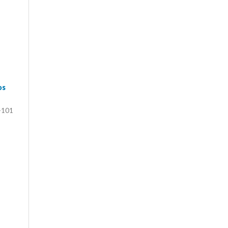
os
-101