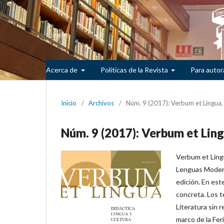
Acerca de
Políticas de la Revista
Para autor
Inicio
/
Archivos
/
Núm. 9 (2017): Verbum et Lingua,
Núm. 9 (2017): Verbum et Ling
Verbum et Lingu
Lenguas Moderna
edición. En est
concreta. Los 
Literatura sin r
marco de la Fer