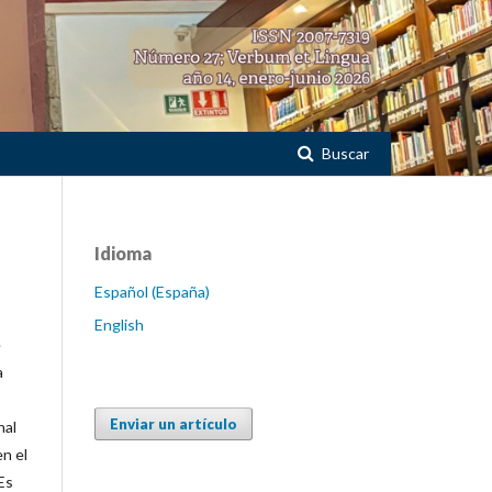
Buscar
Idioma
Español (España)
English
e
a
Enviar un artículo
nal
en el
Es