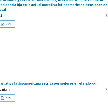
 residencia fija en la actual narrativa latinoamericana: tensiones en
local
M.
5
XML
rrativa latinoamericana escrita por mujeres en el siglo xxi
uintana
7
XML