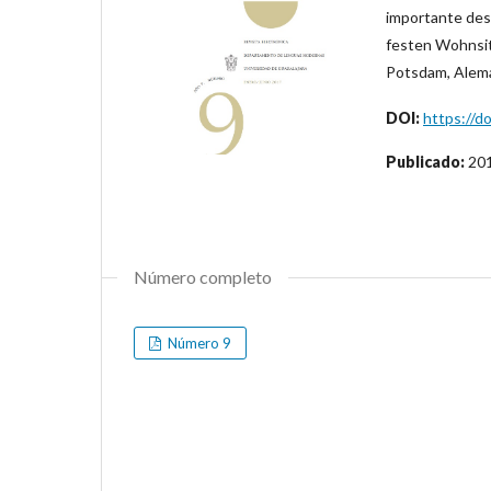
importante dest
festen Wohnsitz
Potsdam, Alema
DOI:
https://do
Publicado:
20
Número completo
Número 9