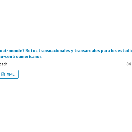
tout-monde? Retos transnacionales y transareales para los estudi
tino-centroamericanos
bach
84
XML