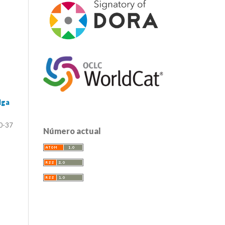
lga
0-37
Número actual