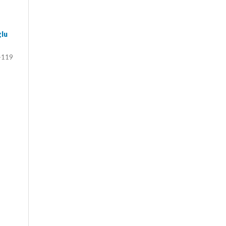
glu
-119