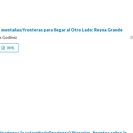
 montañas/fronteras para llegar al Otro Lado: Reyna Grande
s Godínez
3
XML
izaciones (y reterritorializaciones) literarias. Apuntes sobre la