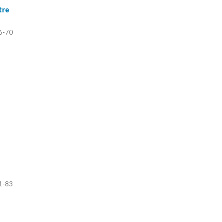
tre
6-70
1-83