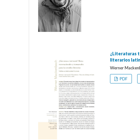
¿Literaturas 
literarios la
Werner Macken
PDF