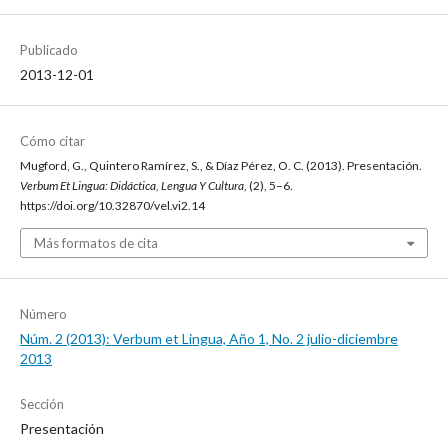
Publicado
2013-12-01
Cómo citar
Mugford, G., Quintero Ramírez, S., & Díaz Pérez, O. C. (2013). Presentación.
Verbum Et Lingua: Didáctica, Lengua Y Cultura
, (2), 5–6.
https://doi.org/10.32870/vel.vi2.14
Más formatos de cita
Número
Núm. 2 (2013): Verbum et Lingua, Año 1, No. 2 julio-diciembre
2013
Sección
Presentación