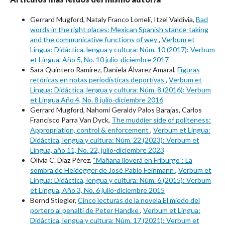
Gerrard Mugford, Nataly Franco Lomelí, Itzel Valdivia,
Bad
words in the right places: Mexican Spanish stance-taking
and the communicative functions of wey
,
Verbum et
Lingua: Didáctica, lengua y cultura: Núm. 10 (2017): Verbum
et Lingua, Año 5, No. 10 julio-diciembre 2017
Sara Quintero Ramírez, Daniela Álvarez Amaral,
Figuras
retóricas en notas periodísticas deportivas
,
Verbum et
Lingua: Didáctica, lengua y cultura: Núm. 8 (2016): Verbum
et Lingua Año 4, No. 8 julio-diciembre 2016
Gerrard Mugford, Nahomi Geraldy Palos Barajas, Carlos
Francisco Parra Van Dyck,
The muddier side of politeness:
Appropriation, control & enforcement
,
Verbum et Lingua:
Didáctica, lengua y cultura: Núm. 22 (2023): Verbum et
Lingua, año 11, No. 22, julio-diciembre 2023
Olivia C. Díaz Pérez,
“Mañana lloverá en Friburgo”: La
sombra de Heidegger de José Pablo Feinmann
,
Verbum et
Lingua: Didáctica, lengua y cultura: Núm. 6 (2015): Verbum
et Lingua, Año 3, No. 6 julio-diciembre 2015
Bernd Stiegler,
Cinco lecturas de la novela El miedo del
portero al penalti de Peter Handke
,
Verbum et Lingua:
Didáctica, lengua y cultura: Núm. 17 (2021): Verbum et