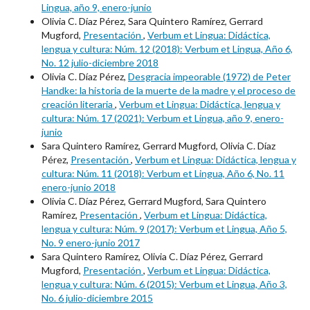
Lingua, año 9, enero-junio
Olivia C. Díaz Pérez, Sara Quintero Ramírez, Gerrard
Mugford,
Presentación
,
Verbum et Lingua: Didáctica,
lengua y cultura: Núm. 12 (2018): Verbum et Lingua, Año 6,
No. 12 julio-diciembre 2018
Olivia C. Díaz Pérez,
Desgracia impeorable (1972) de Peter
Handke: la historia de la muerte de la madre y el proceso de
creación literaria
,
Verbum et Lingua: Didáctica, lengua y
cultura: Núm. 17 (2021): Verbum et Lingua, año 9, enero-
junio
Sara Quintero Ramírez, Gerrard Mugford, Olivia C. Díaz
Pérez,
Presentación
,
Verbum et Lingua: Didáctica, lengua y
cultura: Núm. 11 (2018): Verbum et Lingua, Año 6, No. 11
enero-junio 2018
Olivia C. Díaz Pérez, Gerrard Mugford, Sara Quintero
Ramírez,
Presentación
,
Verbum et Lingua: Didáctica,
lengua y cultura: Núm. 9 (2017): Verbum et Lingua, Año 5,
No. 9 enero-junio 2017
Sara Quintero Ramírez, Olivia C. Díaz Pérez, Gerrard
Mugford,
Presentación
,
Verbum et Lingua: Didáctica,
lengua y cultura: Núm. 6 (2015): Verbum et Lingua, Año 3,
No. 6 julio-diciembre 2015