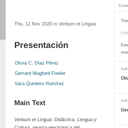
Cont
The
Thu, 12 Nov 2020 in
Verbum et Lingua
Cop
Presentación
Este
una
Olivia C. Díaz Pérez
Auth
Gerrard Mugford Fowler
Oli
Sara Quintero Ramírez
Auth
Main Text
Ger
Verbum et Lingua: Didáctica, Lengua y 
Cultura
, revista electrónica del 