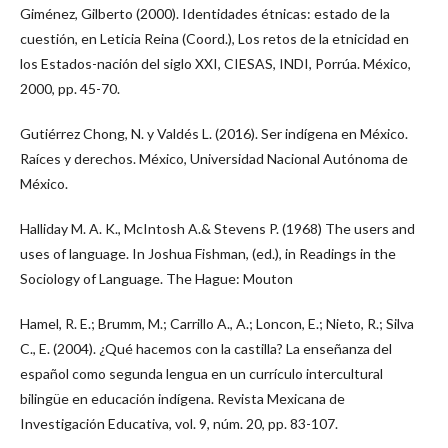
Giménez, Gilberto (2000). Identidades étnicas: estado de la
cuestión, en Leticia Reina (Coord.), Los retos de la etnicidad en
los Estados-nación del siglo XXI, CIESAS, INDI, Porrúa. México,
2000, pp. 45-70.
Gutiérrez Chong, N. y Valdés L. (2016). Ser indígena en México.
Raíces y derechos. México, Universidad Nacional Autónoma de
México.
Halliday M. A. K., McIntosh A.& Stevens P. (1968) The users and
uses of language. In Joshua Fishman, (ed.), in Readings in the
Sociology of Language. The Hague: Mouton
Hamel, R. E.; Brumm, M.; Carrillo A., A.; Loncon, E.; Nieto, R.; Silva
C., E. (2004). ¿Qué hacemos con la castilla? La enseñanza del
español como segunda lengua en un currículo intercultural
bilingüe en educación indígena. Revista Mexicana de
Investigación Educativa, vol. 9, núm. 20, pp. 83-107.