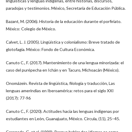
lingüísticas y lenguas indígenas, entre historias, discursos,
paradojas y testimonios. México, Secretaría de Educación Pública.
Bazant, M. (2006). Historia de la educación durante el porfiriato.
México: Colegio de México.
Calvet, L. J. (2005). Lingüística y colonialismo: Breve tratado de
glotofagia. México: Fondo de Cultura Económica.
Canuto C., F. (2017). Mantenimiento de una lengua minorizada: el
caso del purépecha en Ichán y en Tacuro, Michoacán (México).
Onomázein. Revista de lingüística, filología y traducción, Las
lenguas amerindias en Iberoamérica: retos para el siglo XXI
(2017): 77-96
Canuto C., F. (2020). Actitudes hacia las lenguas indígenas por
estudiantes en León, Guanajuato, México. Circula, (11), 25–45.
Coronado, G. et al. (1999). Porque hablar dos idiomas es como