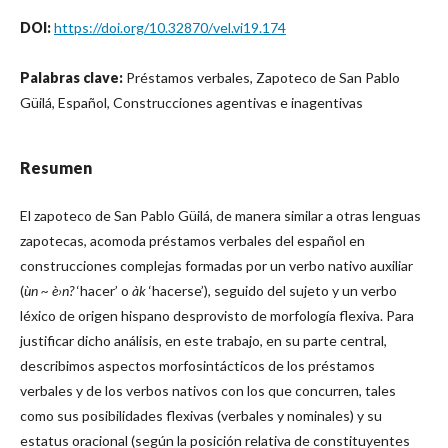
DOI:
https://doi.org/10.32870/vel.vi19.174
Palabras clave:
Préstamos verbales, Zapoteco de San Pablo
Güilá, Español, Construcciones agentivas e inagentivas
Resumen
El zapoteco de San Pablo Güilá, de manera similar a otras lenguas
zapotecas, acomoda préstamos verbales del español en
construcciones complejas formadas por un verbo nativo auxiliar
(
ùn ~ è›n?
‘hacer’ o
àk
‘hacerse’), seguido del sujeto y un verbo
léxico de origen hispano desprovisto de morfología flexiva. Para
justificar dicho análisis, en este trabajo, en su parte central,
describimos aspectos morfosintácticos de los préstamos
verbales y de los verbos nativos con los que concurren, tales
como sus posibilidades flexivas (verbales y nominales) y su
estatus oracional (según la posición relativa de constituyentes