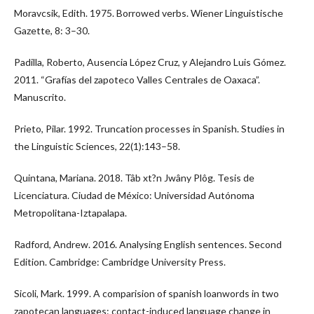
Moravcsik, Edith. 1975. Borrowed verbs. Wiener Linguistische
Gazette, 8: 3–30.
Padilla, Roberto, Ausencia López Cruz, y Alejandro Luis Gómez.
2011. “Grafías del zapoteco Valles Centrales de Oaxaca”.
Manuscrito.
Prieto, Pilar. 1992. Truncation processes in Spanish. Studies in
the Linguistic Sciences, 22(1):143–58.
Quintana, Mariana. 2018. Tâb xt?n Jwâny Plôg. Tesis de
Licenciatura. Ciudad de México: Universidad Autónoma
Metropolitana-Iztapalapa.
Radford, Andrew. 2016. Analysing English sentences. Second
Edition. Cambridge: Cambridge University Press.
Sicoli, Mark. 1999. A comparision of spanish loanwords in two
zapotecan languages: contact-induced language change in