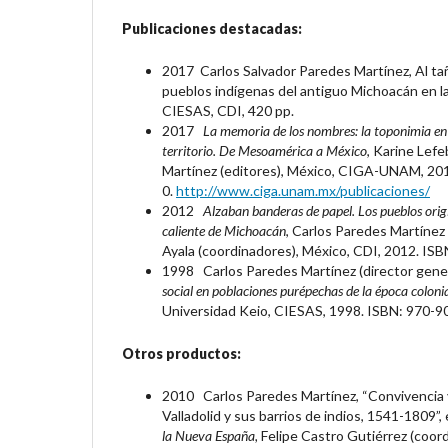
Publicaciones destacadas:
2017 Carlos Salvador Paredes Martínez, Al ta
pueblos indígenas del antiguo Michoacán en la
CIESAS, CDI, 420 pp.
2017
La memoria de los nombres: la toponimia en 
territorio. De Mesoamérica a México
, Karine Lef
Martínez (editores), México, CIGA-UNAM, 20
0.
http://www.ciga.unam.mx/publicaciones/
2012
Alzaban banderas de papel. Los pueblos origin
caliente de Michoacán
, Carlos Paredes Martínez
Ayala (coordinadores), México, CDI, 2012. IS
1998 Carlos Paredes Martínez (director gener
social en poblaciones purépechas de la época coloni
Universidad Keio, CIESAS, 1998. ISBN: 970-9
Otros productos:
2010 Carlos Paredes Martínez, “Convivencia y 
Valladolid y sus barrios de indios, 1541-1809”,
la Nueva España,
Felipe Castro Gutiérrez (coor