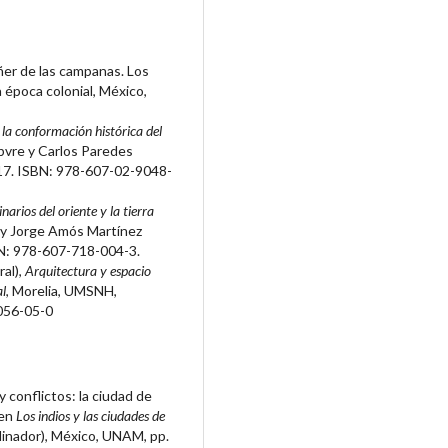
ñer de las campanas. Los
 época colonial, México,
la conformación histórica del
ebvre y Carlos Paredes
17. ISBN: 978-607-02-9048-
arios del oriente y la tierra
 y Jorge Amós Martínez
BN: 978-607-718-004-3.
al),
Arquitectura y espacio
al
, Morelia, UMSNH,
056-05-0
conflictos: la ciudad de
 en
Los indios y las ciudades de
dinador), México, UNAM, pp.