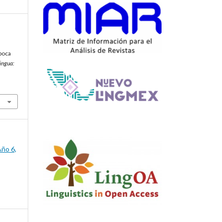
poca
ingua:
Año 6,