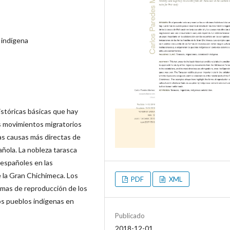
 indígena
istóricas básicas que hay
s movimientos migratorios
las causas más directas de
ñola. La nobleza tarasca
 españoles en las
e la Gran Chichimeca. Los
PDF
XML
rmas de reproducción de los
los pueblos indígenas en
Publicado
2018-12-01