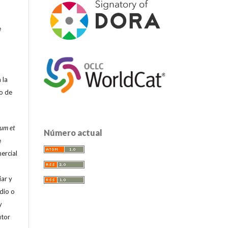
e
 la
o de
um et
Número actual
e
ercial
iar y
edio o
y
utor