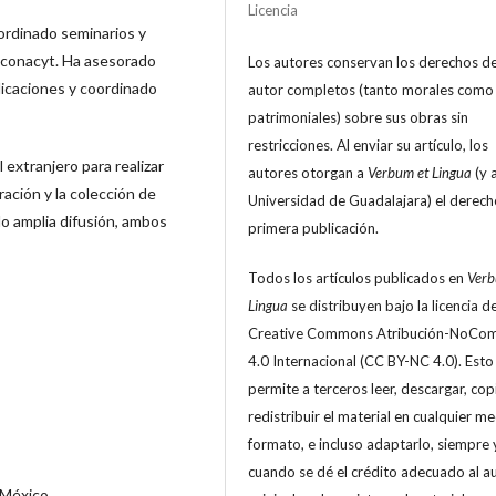
Licencia
rdinado seminarios y
 conacyt. Ha asesorado
Los autores conservan los derechos d
blicaciones y coordinado
autor completos (tanto morales como
patrimoniales) sobre sus obras sin
restricciones. Al enviar su artículo, los
 extranjero para realizar
autores otorgan a
Verbum et Lingua
(y a
ación y la colección de
Universidad de Guadalajara) el derech
do amplia difusión, ambos
primera publicación.
Todos los artículos publicados en
Verb
Lingua
se distribuyen bajo la licencia d
Creative Commons Atribución-NoCom
4.0 Internacional (CC BY-NC 4.0). Esto
permite a terceros leer, descargar, cop
redistribuir el material en cualquier m
formato, e incluso adaptarlo, siempre 
cuando se dé el crédito adecuado al a
 México.