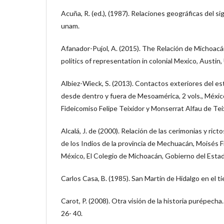
Acuña, R. (ed.), (1987). Relaciones geográficas del si
unam.
Afanador-Pujol, A. (2015). The Relación de Michoac
politics of representation in colonial Mexico, Austin,
Albiez-Wieck, S. (2013). Contactos exteriores del es
desde dentro y fuera de Mesoamérica, 2 vols., Méxic
Fideicomiso Felipe Teixidor y Monserrat Alfau de Tei
Alcalá, J. de (2000). Relación de las cerimonias y ric
de los Indios de la provincia de Mechuacán, Moisés 
México, El Colegio de Michoacán, Gobierno del Esta
Carlos Casa, B. (1985). San Martín de Hidalgo en el ti
Carot, P. (2008). Otra visión de la historia purépecha
26- 40.