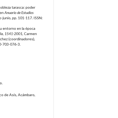
obleza tarasca: poder
 en
Anuario de Estudios
ro-junio, pp. 101-117. ISSN:
su entorno en la época
elia, 1541-2001,
Carmen
chez (coordinadores),
0-703-076-3.
o.
co de Asís, Acámbaro,