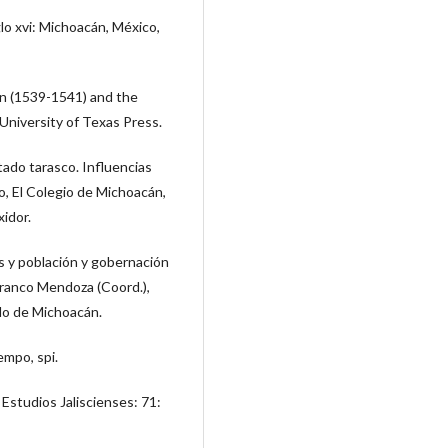
glo xvi: Michoacán, México,
án (1539-1541) and the
 University of Texas Press.
tado tarasco. Influencias
o, El Colegio de Michoacán,
xidor.
tos y población y gobernación
Franco Mendoza (Coord.),
do de Michoacán.
empo, spi.
. Estudios Jaliscienses: 71: